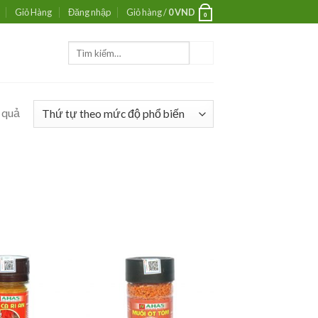
Giỏ Hàng
Đăng nhập
Giỏ hàng /
0
VND
0
Tìm
kiếm:
 quả