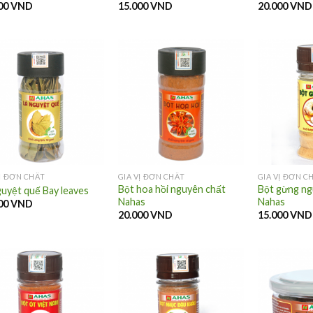
00
VND
15.000
VND
20.000
VND
VỊ ĐƠN CHẤT
GIA VỊ ĐƠN CHẤT
GIA VỊ ĐƠN C
Bột hoa hồi nguyên chất
Bột gừng ng
guyệt quế Bay leaves
Nahas
Nahas
00
VND
20.000
VND
15.000
VND