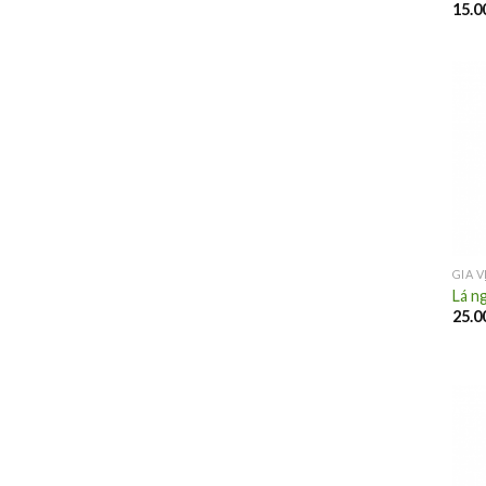
15.0
GIA 
Lá n
25.0