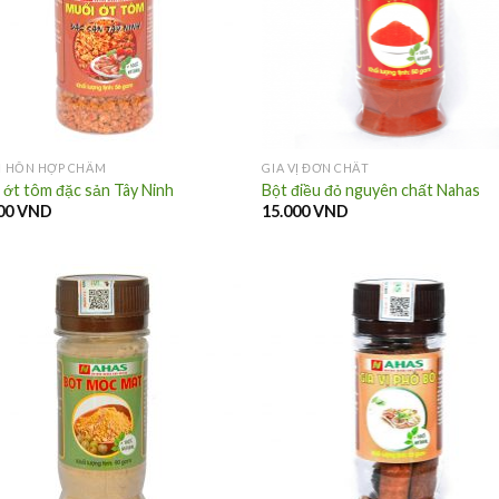
VỊ HỖN HỢP CHẤM
GIA VỊ ĐƠN CHẤT
 ớt tôm đặc sản Tây Ninh
Bột điều đỏ nguyên chất Nahas
00
VND
15.000
VND