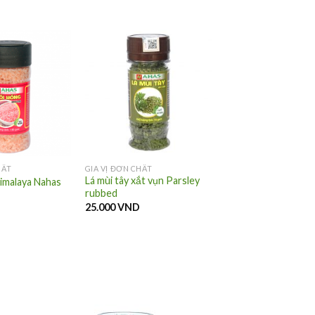
HẤT
GIA VỊ ĐƠN CHẤT
Lá mùi tây xắt vụn Parsley
imalaya Nahas
rubbed
25.000
VND