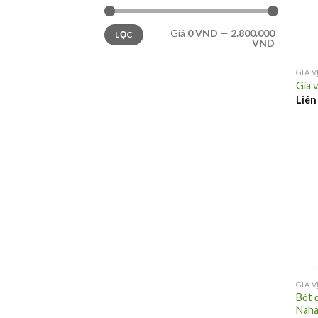
Giá
0 VND
—
2.800.000
LỌC
VND
GIA 
Gia 
Liên
GIA 
Bột 
Naha