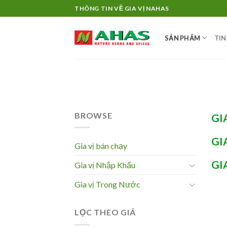
Skip
THÔNG TIN VỀ GIA VỊ NAHAS
to
content
SẢN PHẨM
TIN
BROWSE
GI
GI
Gia vị bán chạy
GI
Gia vị Nhập Khẩu
Gia vị Trong Nước
LỌC THEO GIÁ