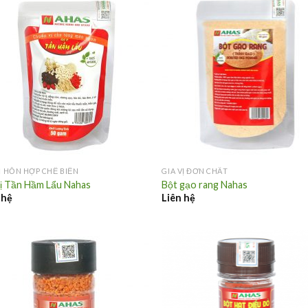
VỊ HỖN HỢP CHẾ BIẾN
GIA VỊ ĐƠN CHẤT
vị Tần Hầm Lẩu Nahas
Bột gạo rang Nahas
 hệ
Liên hệ