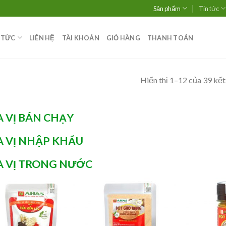
Sản phẩm
Tin tức
 TỨC
LIÊN HỆ
TÀI KHOẢN
GIỎ HÀNG
THANH TOÁN
Hiển thị 1–12 của 39 kết
A VỊ BÁN CHẠY
A VỊ NHẬP KHẨU
A VỊ TRONG NƯỚC