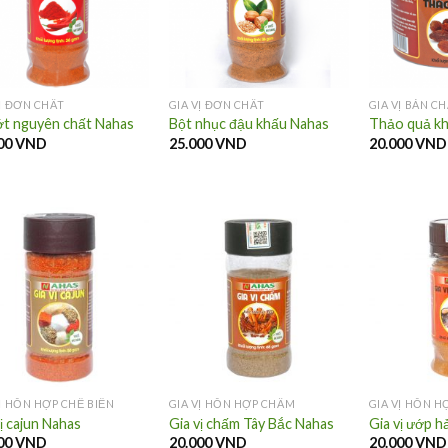
VỊ ĐƠN CHẤT
GIA VỊ ĐƠN CHẤT
GIA VỊ BÁN C
ớt nguyên chất Nahas
Bột nhục đậu khấu Nahas
Thảo quả k
00
VND
25.000
VND
20.000
VND
VỊ HỖN HỢP CHẾ BIẾN
GIA VỊ HỖN HỢP CHẤM
GIA VỊ HỖN H
ị cajun Nahas
Gia vị chấm Tây Bắc Nahas
Gia vị ướp h
00
VND
20.000
VND
20.000
VND