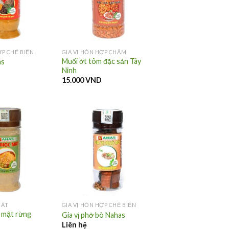
ỢP CHẾ BIẾN
GIA VỊ HỖN HỢP CHẤM
Muối ớt tôm đặc sản Tây
as
Ninh
15.000
VND
HẤT
GIA VỊ HỖN HỢP CHẾ BIẾN
 mật rừng
Gia vị phở bò Nahas
Liên hệ