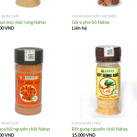
VỊ ĐƠN CHẤT
GIA VỊ HỖN HỢP CHẾ BIẾN
hạt móc mật rừng Nahas
Gia vị phở bò Nahas
00
VND
Liên hệ
VỊ ĐƠN CHẤT
GIA VỊ ĐƠN CHẤT
hoa hồi nguyên chất Nahas
Bột gừng nguyên chất Nahas
00
VND
15.000
VND