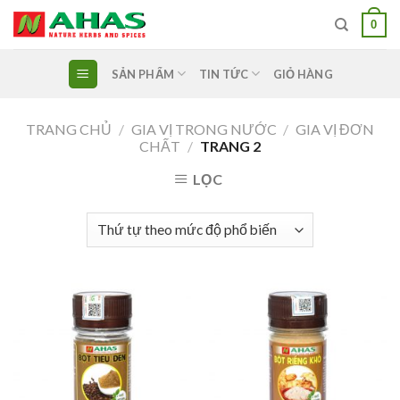
Skip
0
to
content
SẢN PHẨM
TIN TỨC
GIỎ HÀNG
TRANG CHỦ
/
GIA VỊ TRONG NƯỚC
/
GIA VỊ ĐƠN
CHẤT
/
TRANG 2
LỌC