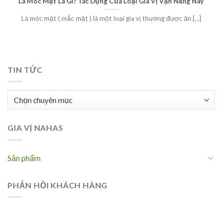
Lá Móc Mật Là Gì? Tác Dụng Của Loại Gia Vị Vạn Năng Này
Lá móc mật ( mắc mật ) là một loại gia vị thường được ăn [...]
TIN TỨC
Tin
tức
GIA VỊ NAHAS
Sản phẩm
PHẢN HỒI KHÁCH HÀNG