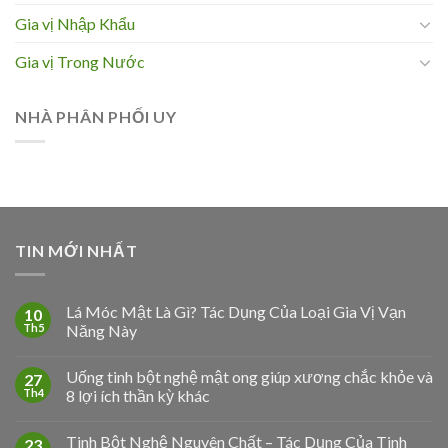
Gia vị Nhập Khẩu
Gia vị Trong Nước
NHÀ PHÂN PHỐI UY
TIN MỚI NHẤT
Lá Móc Mật Là Gì? Tác Dụng Của Loại Gia Vị Vạn
10
Th5
Năng Này
Uống tinh bột nghệ mật ong giúp xương chắc khỏe và
27
Th4
8 lợi ích thần kỳ khác
Tinh Bột Nghệ Nguyên Chất – Tác Dụng Của Tinh
23