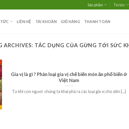
Sản phẩm
Tin tức
 TỨC
LIÊN HỆ
TÀI KHOẢN
GIỎ HÀNG
THANH TOÁN
G ARCHIVES:
TÁC DỤNG CỦA GỪNG TỚI SỨC K
Gia vị là gì ? Phân loại gia vị chế biến món ăn phổ biến ở
Việt Nam
Từ khi con người chúng ta khai phá ra các loại gia vị cho đến [...]