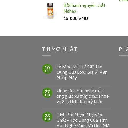
Bột hành nguyên chất
Nahas
15.000
VND
TIN MỚI NHẤT
PHẢ
Lá Móc Mật Là Gì? Tác
10
Th5
Dụng Của Loại Gia Vị Vạn
Năng Này
Uống tinh bột nghệ mật
27
Th4
ong giúp xương chắc khỏe
và 8 lợi ích thần kỳ khác
Tinh Bột Nghệ Nguyên
23
Th4
Chất – Tác Dụng Của Tinh
Bột Nghệ Vàng Và Đen Mà