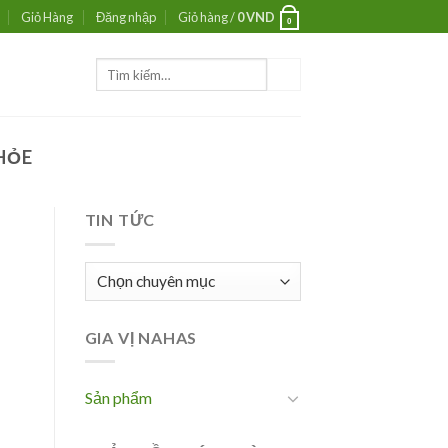
Giỏ Hàng
Đăng nhập
Giỏ hàng /
0
VND
0
Tìm
kiếm:
HỎE
TIN TỨC
Tin
tức
GIA VỊ NAHAS
Sản phẩm