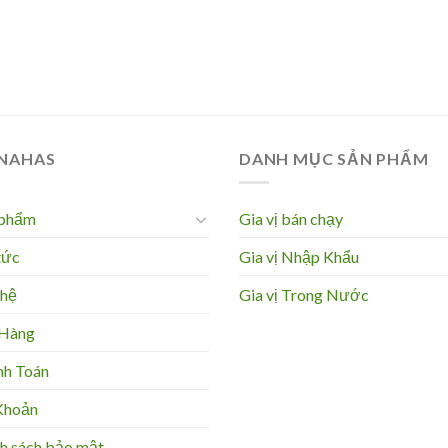
 NAHAS
DANH MỤC SẢN PHẨM
 phẩm
Gia vị bán chạy
tức
Gia vị Nhập Khẩu
 hệ
Gia vị Trong Nước
 Hàng
nh Toán
Khoản
h sách bảo mật