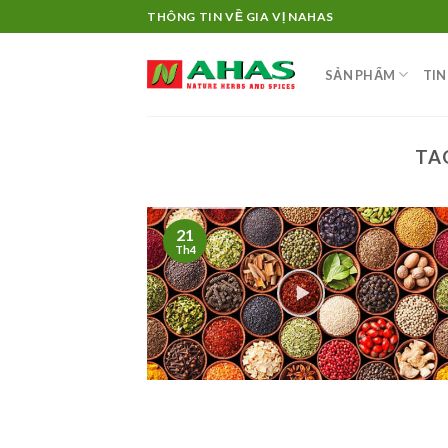
Skip
THÔNG TIN VỀ GIA VỊ NAHAS
to
content
SẢN PHẨM
TIN
TA
21
Th4