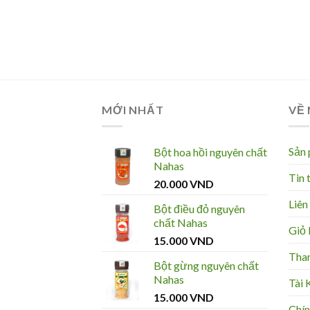
MỚI NHẤT
VỀ
Sản
Bột hoa hồi nguyên chất
Nahas
Tin 
20.000
VND
Liên
Bột điều đỏ nguyên
chất Nahas
Giỏ
15.000
VND
Tha
Bột gừng nguyên chất
Nahas
Tài 
15.000
VND
Chín