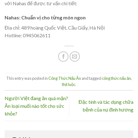
với Nahas để được tư vấn chi tiết:
Nahas: Chuẩn vị cho từng món ngon
Địa chỉ: 489 hoàng Quốc Việt, Cầu Giấy, Hà Nội
Hotline: 0945062611
This entry was posted in
Công Thức Nấu Ăn
and tagged
công thức nấu ăn
,
thịt luộc
.
Người Việt đang ăn quá mặn?
Đặc tính và tác dụng chữa
Ăn loại muối nào tốt cho sức
bệnh của nụ đinh hương
khỏe?