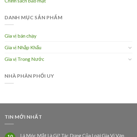
Chính sách bảo mật
DANH MỤC SẢN PHẨM
Gia vị bán chạy
Gia vị Nhập Khẩu
Gia vị Trong Nước
NHÀ PHÂN PHỐI UY
TIN MỚI NHẤT
Lá Móc Mật Là Gì? Tác Dụng Của Loại Gia Vị Vạn
10