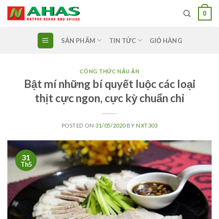
Skip
0
to
content
SẢN PHẨM
TIN TỨC
GIỎ HÀNG
CÔNG THỨC NẤU ĂN
Bật mí những bí quyết luộc các loại
thịt cực ngon, cực kỳ chuẩn chỉ
POSTED ON
31/05/2020
BY
NXT303
31
Th5