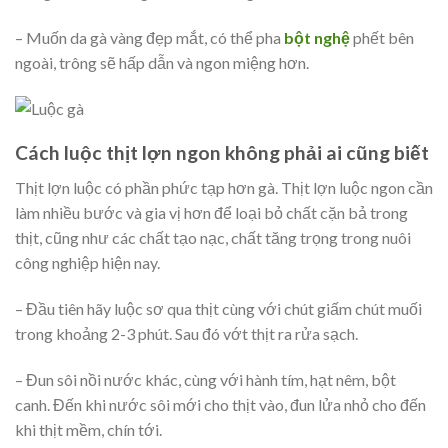
– Muốn da gà vàng đẹp mắt, có thể pha
bột nghệ
phết bên
ngoài, trông sẽ hấp dẫn và ngon miệng hơn.
Cách luộc thịt lợn ngon không phải ai cũng biết
Thịt lợn luộc có phần phức tạp hơn gà. Thịt lợn luộc ngon cần
làm nhiều bước và gia vị hơn để loại bỏ chất cặn bả trong
thịt, cũng như các chất tạo nạc, chất tăng trọng trong nuôi
công nghiệp hiện nay.
– Đầu tiên hãy luộc sơ qua thịt cùng với chút giấm chút muối
trong khoảng 2-3 phút. Sau đó vớt thịt ra rửa sạch.
– Đun sôi nồi nước khác, cùng với hành tím, hạt nêm, bột
canh. Đến khi nước sôi mới cho thịt vào, đun lửa nhỏ cho đến
khi thịt mềm, chín tới.