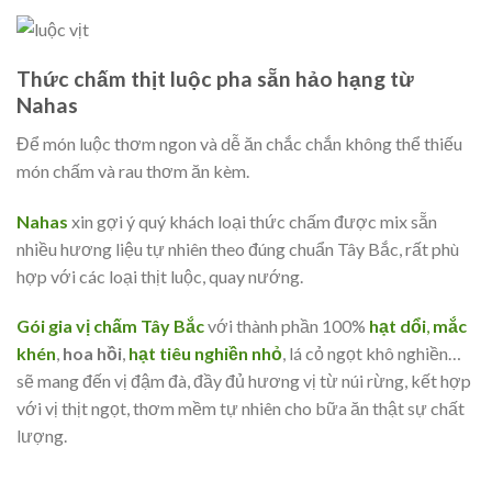
Thức chấm thịt luộc pha sẵn hảo hạng từ
Nahas
Để món luộc thơm ngon và dễ ăn chắc chắn không thể thiếu
món chấm và rau thơm ăn kèm.
Nahas
xin gợi ý quý khách loại thức chấm được mix sẵn
nhiều hương liệu tự nhiên theo đúng chuẩn Tây Bắc, rất phù
hợp với các loại thịt luộc, quay nướng.
Gói gia vị chấm Tây Bắc
với thành phần 100%
hạt dổi
,
mắc
khén
,
hoa hồi
,
hạt tiêu nghiền nhỏ
, lá cỏ ngọt khô nghiền…
sẽ mang đến vị đậm đà, đầy đủ hương vị từ núi rừng, kết hợp
với vị thịt ngọt, thơm mềm tự nhiên cho bữa ăn thật sự chất
lượng.